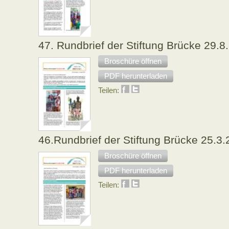
47. Rundbrief der Stiftung Brücke 29.8
Broschüre öffnen
PDF herunterladen
Teilen:
46.Rundbrief der Stiftung Brücke 25.3
Broschüre öffnen
PDF herunterladen
Teilen: