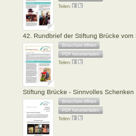
Teilen:
42. Rundbrief der Stiftung Brücke vom
Broschüre öffnen
PDF herunterladen
Teilen:
Stiftung Brücke - Sinnvolles Schenken
Broschüre öffnen
PDF herunterladen
Teilen: