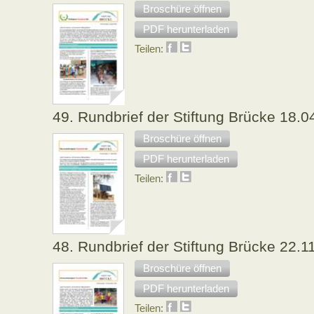
Broschüre öffnen
PDF herunterladen
Teilen:
49. Rundbrief der Stiftung Brücke 18.0
Broschüre öffnen
PDF herunterladen
Teilen:
48. Rundbrief der Stiftung Brücke 22.1
Broschüre öffnen
PDF herunterladen
Teilen: